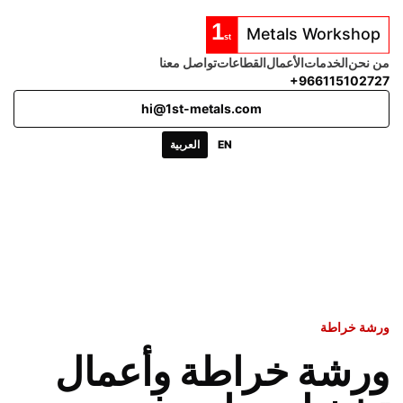
من نحن
الخدمات
الأعمال
القطاعات
تواصل معنا
+966115102727
hi@1st-metals.com
EN
العربية
ورشة خراطة
ورشة خراطة وأعمال