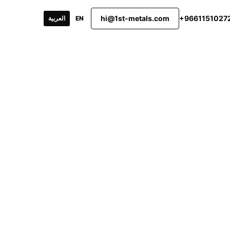
hi@1st-metals.com
+9661151027
EN
العربية